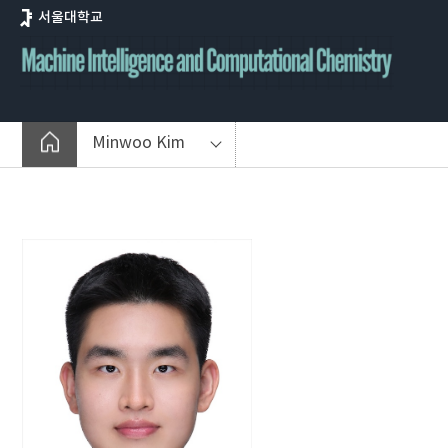
바
서울대학교
로
가
기
메
뉴
Minwoo Kim